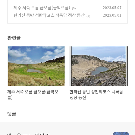
제주 서쪽 오름 금오름(금악오름)
2023.05.07
(0)
한라산 등반 성판악코스 백록담 정상 등산
2023.05.01
(1)
관련글
제주 서쪽 오름 금오름(금악오
한라산 등반 성판악코스 백록담
름)
정상 등산
댓글