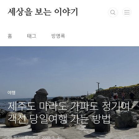
본문 바로가기
세상을 보는 이야기
홈
태그
방명록
여행
제주도 마라도 가파도 정기여
객선 당일여행 가는 방법
by 빨간망토키키
2023. 5. 3.