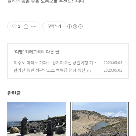
들리면 좋은 좋은 오름으로 추천드립니다.
2
구독하기
'
여행
' 카테고리의 다른 글
제주도 마라도 가파도 정기여객선 당일여행 가는
2023.05.03
방법
한라산 등반 성판악코스 백록담 정상 등산
2023.05.01
(0)
(1)
관련글