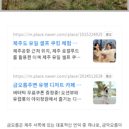
https://m.place.naver.com/place/1015224925
광고
제주도 유일 셀프 쿠킹 체험 매
일반복되는 일상속추억만들기
제주공항 근처 위치, 제주 로컬푸드
를 활용한 이색 제주 유일 셀프 쿠킹
클래스 제주공항 근처 위치, 제주 로
컬푸드를 활용한 이색 제주 유일 셀
프 쿠킹 클래스
https://m.place.naver.com/place/2024512628
광고
금오름주변 유명 디저트 카페 리
뷰인증된 핫플!별점4.83
버터턱 무료쿠폰 증정중! 오션뷰와
유럽풍의 야외정원에서 즐기는 디저
트&브런치 핫플
금오름은 제주 서쪽에 있는 대표적인 언덕 중 하나로, 금악오름이