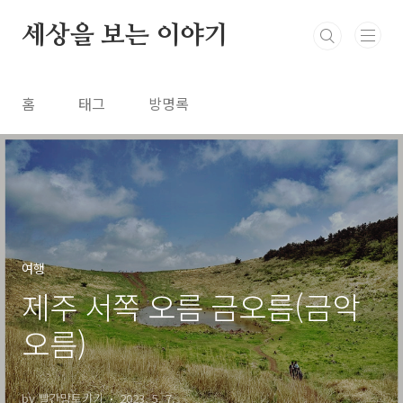
본문 바로가기
세상을 보는 이야기
홈
태그
방명록
여행
제주 서쪽 오름 금오름(금악
오름)
by 빨간망토키키
2023. 5. 7.